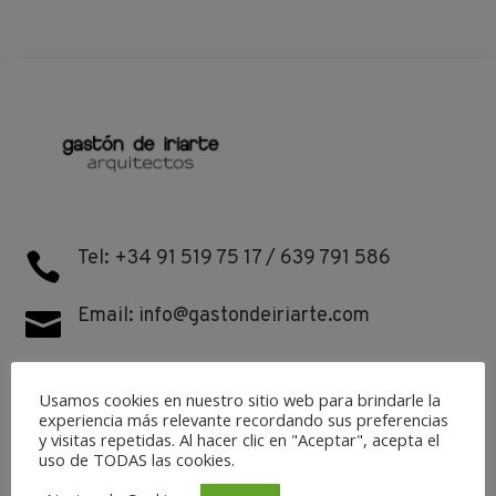
Tel: +34 91 519 75 17 / 639 791 586

Email: info@gastondeiriarte.com

Dirección:

Usamos cookies en nuestro sitio web para brindarle la
C/ Azalea, 44 - 28109, Alcobendas - Madrid
experiencia más relevante recordando sus preferencias
España
y visitas repetidas. Al hacer clic en "Aceptar", acepta el
uso de TODAS las cookies.