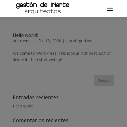
Hello world!
por
menrile
|
Dic 13, 2020
|
Uncategorized
Welcome to WordPress. This is your first post. Edit or
delete it, then start writing!
Entradas recientes
Hello world!
Comentarios recientes