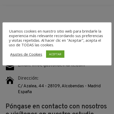
Usamos cookies en nuestro sitio web para brindarle la
experiencia más relevante recordando sus preferencias
y visitas repetidas. Al hacer clic en "Aceptar", acepta el
uso de TODAS las cookies.
Tel: +34 91 519 75 17 / 639 791 586

Ajustes de Cookies
ACEPTAR
Email: info@gastondeiriarte.com

Dirección:

C/ Azalea, 44 - 28109, Alcobendas - Madrid
España
Póngase en contacto con nosotros