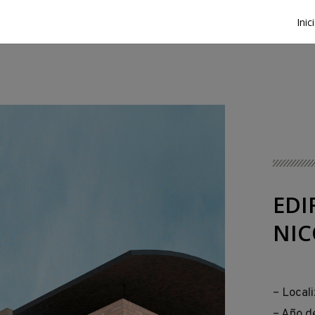
Inic
EDI
NIC
– Locali
– Año d