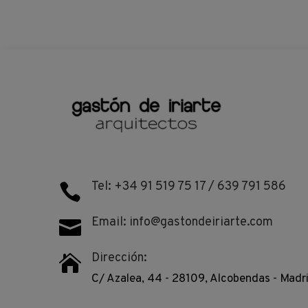
Tel: +34 91 519 75 17 / 639 791 586

Email: info@gastondeiriarte.com

Dirección:

C/ Azalea, 44 - 28109, Alcobendas - Madr